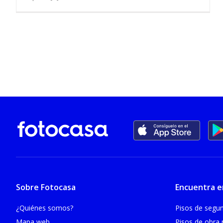
Sobre Fotocasa
Encuentra e
¿Quiénes somos?
Pisos de seg
Mapa web
Pisos de obra