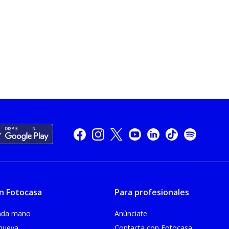
n Fotocasa
Para profesionales
unda mano
Anúnciate
 nueva
Contacta con Fotocasa